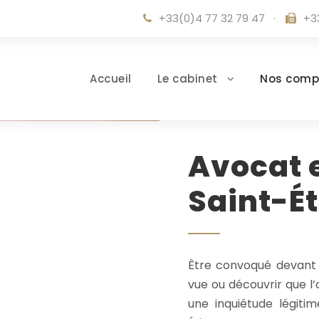
+33(0)4 77 32 79 47
·
+3
Accueil
Le cabinet
Nos comp
Avocat e
Saint-É
Être convoqué devant u
vue ou découvrir que l’o
une inquiétude légiti