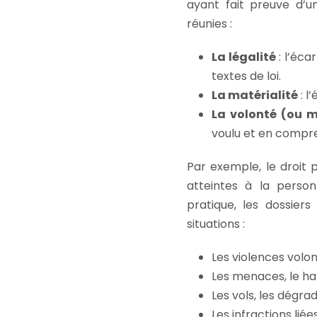
ayant fait preuve d’u
réunies :
La légalité
: l’éca
textes de loi.
La matérialité
: l
La volonté (ou m
voulu et en compre
Par exemple, le droit
atteintes à la perso
pratique, les dossier
situations :
Les violences volon
Les menaces, le ha
Les vols, les dégra
Les infractions lié