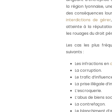
la région lyonnaise, u
des conséquences lourd
interdictions de gérer
atteinte à la réputati
les rouages du droit pén
Les cas les plus fréqu
suivants :
Les infractions en
d
La corruption.
Le trafic d’influenc
La prise illégale d’i
L’escroquerie.
L’abus de biens soc
La contrefaçon.
Le blanchiment d’a