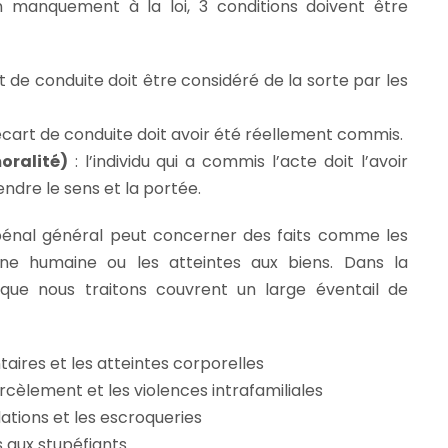
n manquement à la loi, 3 conditions doivent être
rt de conduite doit être considéré de la sorte par les
’écart de conduite doit avoir été réellement commis.
oralité)
: l’individu qui a commis l’acte doit l’avoir
ndre le sens et la portée.
 pénal général peut concerner des faits comme les
nne humaine ou les atteintes aux biens. Dans la
s que nous traitons couvrent un large éventail de
taires et les atteintes corporelles
rcèlement et les violences intrafamiliales
dations et les escroqueries
es aux stupéfiants