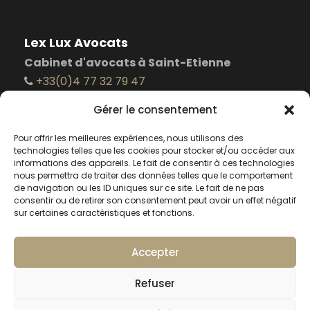
Lex Lux Avocats
Cabinet d'avocats à Saint-Etienne
+33(0)4 77 32 79 47
+33(0)4 77 46 68 94
Gérer le consentement
3 rue de la Résistance 42000 Saint-Etienne -
France
Pour offrir les meilleures expériences, nous utilisons des
technologies telles que les cookies pour stocker et/ou accéder aux
contact@lexluxavocats.com
informations des appareils. Le fait de consentir à ces technologies
nous permettra de traiter des données telles que le comportement
Notre Page Google My Business
de navigation ou les ID uniques sur ce site. Le fait de ne pas
consentir ou de retirer son consentement peut avoir un effet négatif
sur certaines caractéristiques et fonctions.
Accepter
Refuser